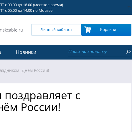
Т с 09.00 до 18.00 (местное время)
?>
Т с 05.00 до 14.00 по Москве
mskcable.ru
Личный кабинет
Корзина
р
Новинки
аздником- Днём России!
 поздравляет с
нём России!