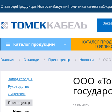
О заводе
Продукция
Новости
Закупки
Политика качества
Охра
Зака
КАТАЛОГ ПРО
Каталог продукции
ТОФЛЕК
Главная
О заводе
Пресс-центр
Новости
ООО 
ООО «То
Завод сегодня
Руководство
государ
Лицензии
Пресс-центр
11.06.2026
Новости