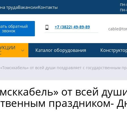
ПН-П
на труда
Вакансии
Контакты
ПН-П
зать обратный
+7 (3822) 49-89-89
cable@to
звонок
ДУКЦИИ
Каталог оборудования
Конструкто
С
«Томсккабель» от всей души поздравляет с государственным пр
мсккабель» от всей души
ственным праздником- Д