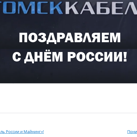
ль России и Майнинг»!
Пони