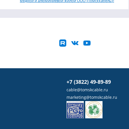
медной и алюминиевой жилой ООО «Томсккабель»!
+7 (3822) 49-89-89
cable@tomskcable.ru
marketing@tomskcable.ru