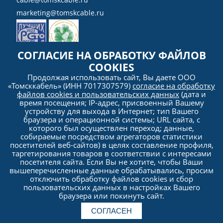
marketing@tomskcable.ru
СОГЛАСИЕ НА ОБРАБОТКУ ФАЙЛОВ
COOKIES
Ru
Eng
Продолжая использовать сайт, Вы даете ООО
«Томсккабель» (ИНН 7017307579)
согласие на обработку
файлов cookies и пользовательских данных
(дата и
время посещения; IP-адрес, присвоенный Вашему
устройству для выхода в Интернет; тип Вашего
браузера и операционной системы; URL сайта, с
которого был осуществлен переход; данные,
собираемые посредством агрегаторов статистики
посетителей веб-сайтов) в целях составление профиля,
таргетирования товаров в соответствии с интересами
посетителя сайта. Если Вы не хотите, чтобы Ваши
Политика
вышеперечисленные данные обрабатывались, просим
конфиденциальности
отключить обработку файлов cookies и сбор
пользовательских данных в настройках Вашего
браузера или покинуть сайт.
© 2005–2026 ООО «Томсккабель». Все права защищены. Любое использование материалов и
информации с сайта (копирование, распространение, в т.ч. на другие сайты и интернет-
ресурсы) без предварительного согласия правообладателя ЗАПРЕЩЕНО.
Политика
СОГЛАСЕН
обработки и защиты персональных данных ООО «Томсккабель».
Антикоррупционная
Быстро с 1С-Битрикс
политика ООО «Томсккабель».