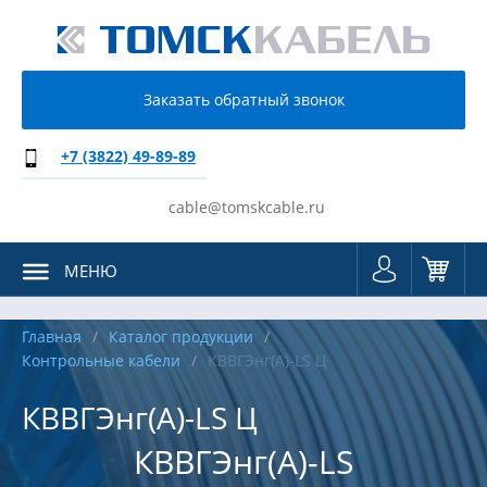
Заказать обратный звонок
+7 (3822) 49-89-89
cable@tomskcable.ru
МЕНЮ
Главная
Каталог продукции
Контрольные кабели
КВВГЭнг(А)-LS Ц
КВВГЭнг(А)-LS Ц
КВВГЭнг(А)-LS