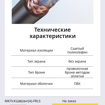
Технические
характеристики
Сшитый
Материал изоляции
полиолефин
Тип экрана
без экрана
проволочная
Тип брони
броня методом
оплетки
Материал оболочки
ПВХ
МКПсКШв(э)нг(А)-FRLS
На заказ