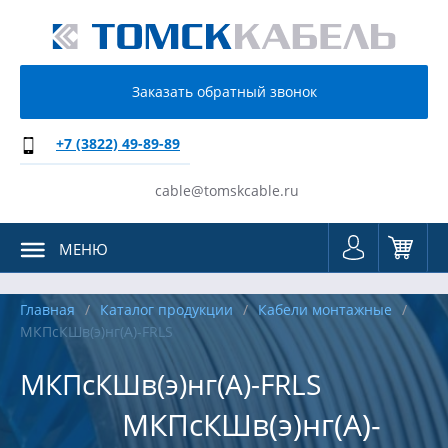
Заказать обратный звонок
+7 (3822) 49-89-89
cable@tomskcable.ru
МЕНЮ
Главная
Каталог продукции
Кабели монтажные
МКПсКШв(э)нг(А)-FRLS
МКПсКШв(э)нг(А)-FRLS
МКПсКШв(э)нг(А)-