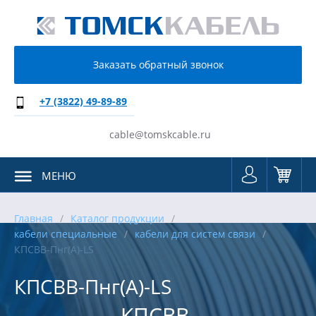
Заказать обратный звонок
+7 (3822) 49-89-89
cable@tomskcable.ru
МЕНЮ
Главная
Каталог продукции
кабели специальные
кабели для систем связи
КПСВВ-Пнг(А)-LS
КПСВВ-Пнг(А)-LS
КПСВВ-