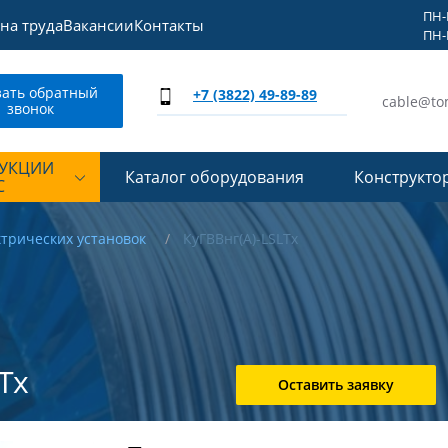
ПН-П
на труда
Вакансии
Контакты
ПН-П
зать обратный
+7 (3822) 49-89-89
cable@to
звонок
ДУКЦИИ
Каталог оборудования
Конструкто
С
ктрических установок
КуГВВнг(А)-LSLTx
Tx
Оставить заявку