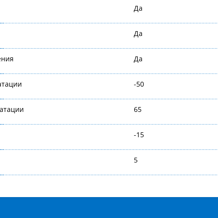
Да
Да
ения
Да
атации
-50
уатации
65
-15
5