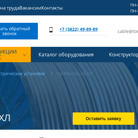
ПН-П
на труда
Вакансии
Контакты
ПН-П
зать обратный
+7 (3822) 49-89-89
cable@to
звонок
ДУКЦИИ
Каталог оборудования
Конструкто
С
ктрических установок
ПуГВВнг(А)-LS-ХЛ
-ХЛ
Оставить заявку