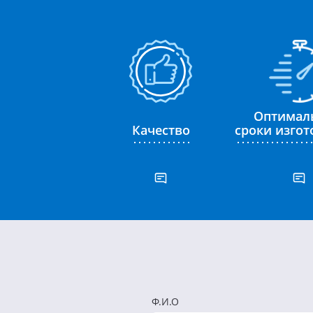
Оптимал
Качество
сроки изго
Ф.И.О