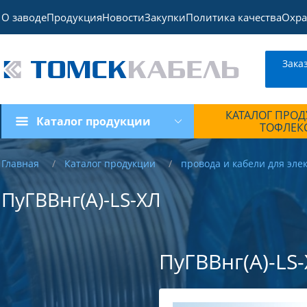
О заводе
Продукция
Новости
Закупки
Политика качества
Охра
Зака
КАТАЛОГ ПРО
Каталог продукции
ТОФЛЕК
Главная
Каталог продукции
провода и кабели для эле
ПуГВВнг(А)-LS-ХЛ
ПуГВВнг(А)-LS