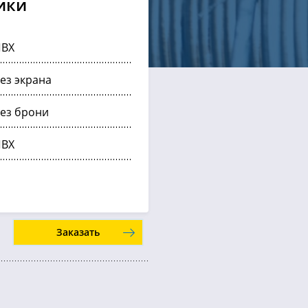
ики
ПВХ
ез экрана
ез брони
ПВХ
Заказать