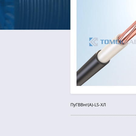
ПуГВВнг(А)-LS-ХЛ