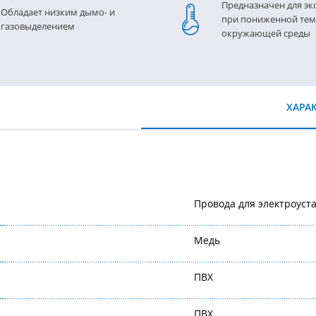
Предназначен для эк
Обладает низким дымо- и
при пониженной тем
газовыделением
окружающей среды
ХАРА
Провода для электроуст
Медь
ПВХ
ПВХ