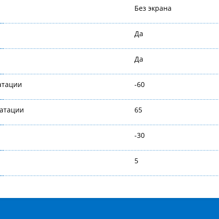
Без экрана
Да
Да
атации
-60
уатации
65
-30
5