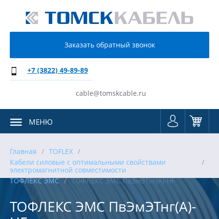
Заказать обратный звонок
+7 (3822) 49-89-89
cable@tomskcable.ru
МЕНЮ
Главная
TOFLEX
Кабели силовые с оптимальными свойствами
электромагнитной совместимости
ТОФЛЕКС ЭМС
ТОФЛЕКС ЭМС ПвЭмЭТнг(А)-HF
ТОФЛЕКС ЭМС ПвЭмЭТнг(А)-