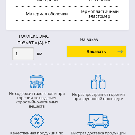
Термопластичный
Материал оболочки
эластомер
ТОФЛЕКС ЭМС
На заказ
ПвЭмЭТнг(А)-HF
Заказать
км
Не содержит галогенов и при
Не распространяет горения
горении не выделяет
при групповой прокладке
коррозийно-активных
веществ
Качественная продукция по
Быстрая доставка продукции