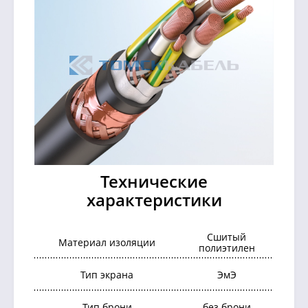
Технические
характеристики
Сшитый
Материал изоляции
полиэтилен
Тип экрана
ЭмЭ
Тип брони
без брони