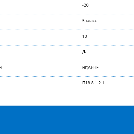
-20
5 класс
10
Да
и
нг(А)-HF
П1б.8.1.2.1