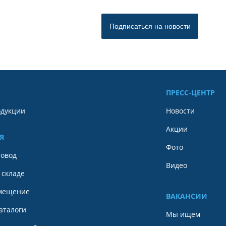
ПРЕСС-ЦЕНТР
одукции
Новости
Акции
Я
Фото
ровод
Видео
 складе
мещение
ВАКАНСИИ
аталоги
Мы ищем