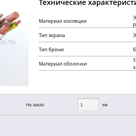
Технические характерист
Э
Материал изоляции
р
Тип экрана
Тип брони
б
Т
Материал оболочки
э
На заказ
км