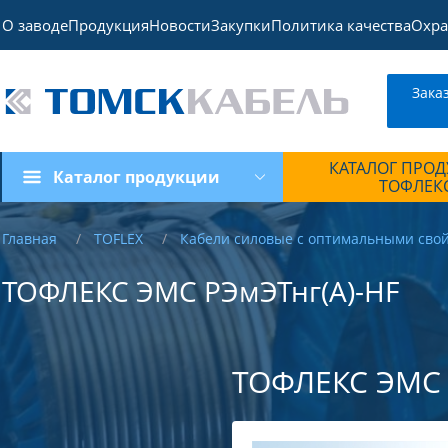
О заводе
Продукция
Новости
Закупки
Политика качества
Охра
Зака
КАТАЛОГ ПРО
Каталог продукции
ТОФЛЕК
Главная
TOFLEX
Кабели силовые с оптимальными сво
ТОФЛЕКС ЭМС РЭмЭТнг(А)-HF
ТОФЛЕКС ЭМС 