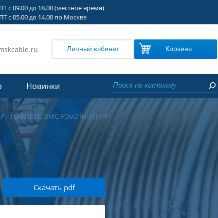
Т с 09.00 до 18.00 (местное время)
?>
Т с 05.00 до 14.00 по Москве
mskcable.ru
Личный кабинет
Корзина
р
Новинки
ТОФЛЕКС ЭМС РЭмЭТнг(А)-HF
Скачать pdf