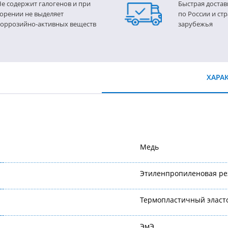
е содержит галогенов и при
Быстрая достав
орении не выделяет
по России и ст
коррозийно-активных веществ
зарубежья
ХАРА
Медь
Этиленпропиленовая ре
Термопластичный эласт
ЭмЭ