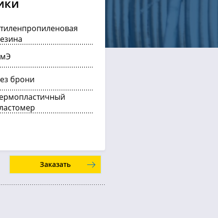
ики
тиленпропиленовая
езина
ЭмЭ
ез брони
ермопластичный
ластомер
Заказать