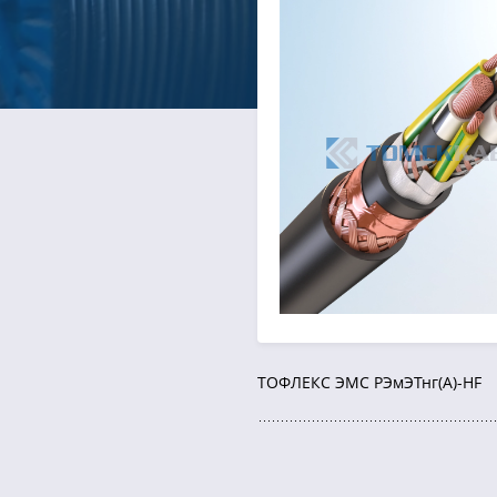
ТОФЛЕКС ЭМС РЭмЭТнг(А)-HF