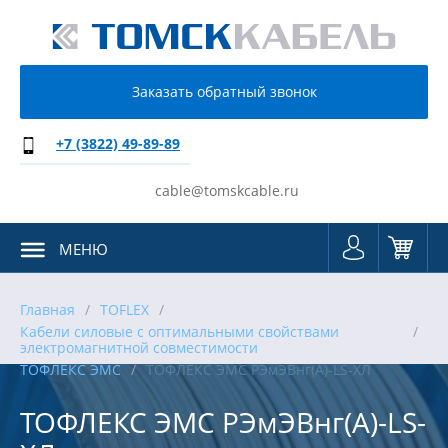
Заказать обратный звонок
+7 (3822) 49-89-89
cable@tomskcable.ru
МЕНЮ
Главная
TOFLEX
Кабели силовые с оптимальными свойствами
электромагнитной совместимости
ТОФЛЕКС ЭМС
ТОФЛЕКС ЭМС РЭмЭВнг(А)-LS-ХЛ
ТОФЛЕКС ЭМС РЭмЭВнг(А)-LS-