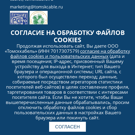
marketing@tomskcable.ru
СОГЛАСИЕ НА ОБРАБОТКУ ФАЙЛОВ
COOKIES
Ru
Продолжая использовать сайт, Вы даете ООО
Eng
«Томсккабель» (ИНН 7017307579)
согласие на обработку
файлов cookies и пользовательских данных
(дата и
время посещения; IP-адрес, присвоенный Вашему
устройству для выхода в Интернет; тип Вашего
браузера и операционной системы; URL сайта, с
которого был осуществлен переход; данные,
собираемые посредством агрегаторов статистики
посетителей веб-сайтов) в целях составление профиля,
таргетирования товаров в соответствии с интересами
посетителя сайта. Если Вы не хотите, чтобы Ваши
Политика
вышеперечисленные данные обрабатывались, просим
конфиденциальности
отключить обработку файлов cookies и сбор
пользовательских данных в настройках Вашего
браузера или покинуть сайт.
© 2005–2026 ООО «Томсккабель». Все права защищены. Любое использование материалов и
информации с сайта (копирование, распространение, в т.ч. на другие сайты и интернет-
ресурсы) без предварительного согласия правообладателя ЗАПРЕЩЕНО.
Политика
СОГЛАСЕН
обработки и защиты персональных данных ООО «Томсккабель».
Антикоррупционная
Быстро с 1С-Битрикс
политика ООО «Томсккабель».