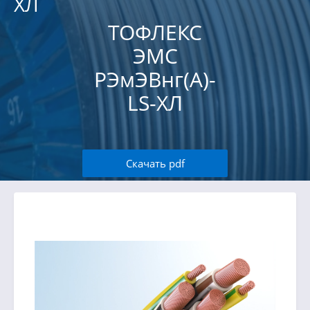
ХЛ
ТОФЛЕКС
ЭМС
РЭмЭВнг(А)-
LS-ХЛ
Скачать pdf