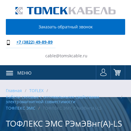
Заказать обратный звонок
+7 (3822) 49-89-89
cable@tomskcable.ru
МЕНЮ
Главная
TOFLEX
Кабели силовые с оптимальными свойствами
электромагнитной совместимости
ТОФЛЕКС ЭМС
ТОФЛЕКС ЭМС РЭмЭВнг(А)-LS
ТОФЛЕКС ЭМС РЭмЭВнг(А)-LS