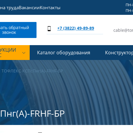
ПН-П
на труда
Вакансии
Контакты
ПН-П
зать обратный
+7 (3822) 49-89-89
cable@to
звонок
ДУКЦИИ
Каталог оборудования
Конструкто
С
ТОФЛЕКС КСПсПнг(А)-FRHF-БР
Пнг(А)-FRHF-БР