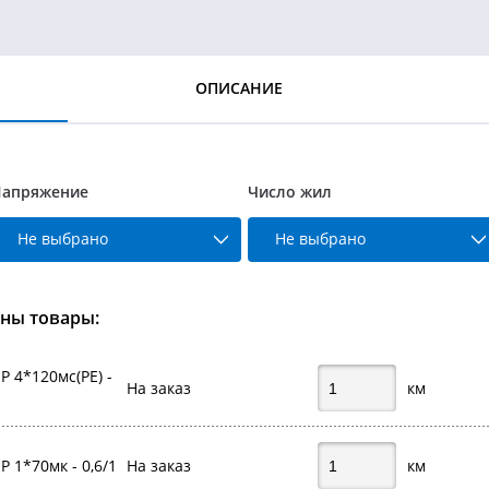
ОПИСАНИЕ
апряжение
Число жил
Не выбрано
Не выбрано
ны товары:
 4*120мс(PE) -
На заказ
км
 1*70мк - 0,6/1
На заказ
км