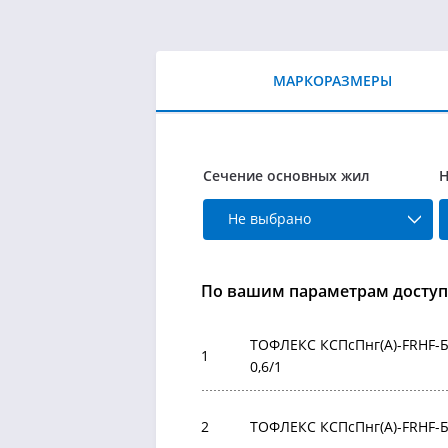
МАРКОРАЗМЕРЫ
Сечение основных жил
Н
Не выбрано
По вашим параметрам доступ
ТОФЛЕКС КСПсПнг(А)-FRHF-БР
1
0,6/1
2
ТОФЛЕКС КСПсПнг(А)-FRHF-БР