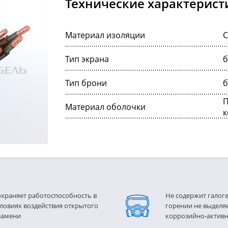
Технические характерист
Материал изоляции
С
Тип экрана
б
Тип брони
б
П
Материал оболочки
к
охраняет работоспособность в
Не содержит галог
ловиях воздействия открытого
горении не выделя
ламени
коррозийно-актив