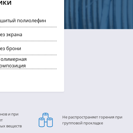
ики
шитый полиолефин
ез экрана
ез брони
олимерная
омпозиция
енов и при
Не распространяет горения при
ет
групповой прокладке
ных веществ