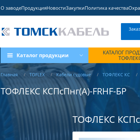
О заводе
Продукция
Новости
Закупки
Политика качества
Охра
Зака
КАТАЛОГ ПРО
Каталог продукции
ТОФЛЕК
Главная
TOFLEX
Кабели судовые
ТОФЛЕКС КС
ТОФЛЕКС КСПсПнг(А)-FRHF-БР
ТОФЛЕКС КСПс