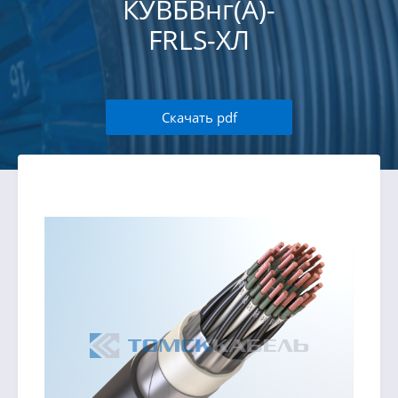
КУВБВнг(А)-
FRLS-ХЛ
Скачать pdf