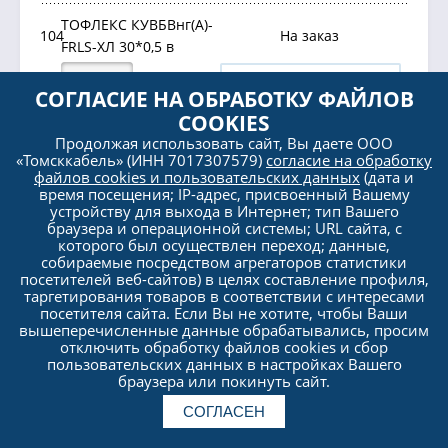
ТОФЛЕКС КУВБВнг(А)-
104
На заказ
FRLS-ХЛ 30*0,5 в
км
Заказать
СОГЛАСИЕ НА ОБРАБОТКУ ФАЙЛОВ
COOKIES
ТОФЛЕКС КУВБВнг(А)-
Продолжая использовать сайт, Вы даете ООО
105
На заказ
«Томсккабель» (ИНН 7017307579)
согласие на обработку
FRLS-ХЛ 52*1,5л в
файлов cookies и пользовательских данных
(дата и
время посещения; IP-адрес, присвоенный Вашему
км
Заказать
устройству для выхода в Интернет; тип Вашего
браузера и операционной системы; URL сайта, с
которого был осуществлен переход; данные,
ТОФЛЕКС КУВБВнг(А)-
собираемые посредством агрегаторов статистики
106
На заказ
FRLS-ХЛ 10*0,5л в
посетителей веб-сайтов) в целях составление профиля,
таргетирования товаров в соответствии с интересами
км
Заказать
посетителя сайта. Если Вы не хотите, чтобы Ваши
вышеперечисленные данные обрабатывались, просим
отключить обработку файлов cookies и сбор
пользовательских данных в настройках Вашего
ТОФЛЕКС КУВБВнг(А)-
107
На заказ
браузера или покинуть сайт.
FRLS-ХЛ 61*1л в
СОГЛАСЕН
км
Заказать