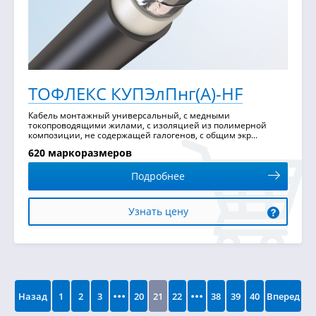
ТОФЛЕКС КУПЭлПнг(А)-HF
Кабель монтажный универсальный, с медными
токопроводящими жилами, с изоляцией из полимерной
композиции, не содержащей галогенов, с общим экр...
620 маркоразмеров
Подробнее
Узнать цену
...
...
Назад
1
2
3
20
21
22
38
39
40
Вперед