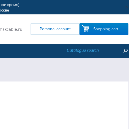
тное время)
?>
оскве
mskcable.ru
Personal account
Shopping cart