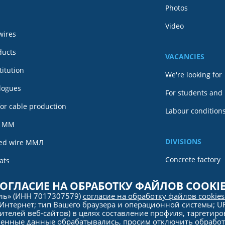
Photos
Video
wires
ducts
VACANCIES
itution
We're looking for
alogues
For students and
or cable production
Labour conditions
e MM
DIVISIONS
ned wire ММЛ
Concrete factory
ats
Tomsk metal
ce
ОГЛАСИЕ НА ОБРАБОТКУ ФАЙЛОВ COOKI
ель» (ИНН 7017307579)
согласие на обработку файлов cookie
rogram
Интернет; тип Вашего браузера и операционной системы; URL
ителей веб-сайтов) в целях составление профиля, таргетиро
ленные данные обрабатывались, просим отключить обработк