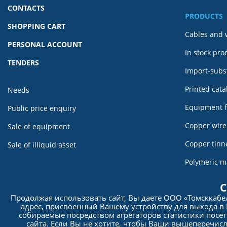
CONTACTS
PRODUCTS
SHOPPING CART
Cables and 
PERSONAL ACCOUNT
In stock pro
TENDERS
Import-subst
Printed cat
Needs
Equipment f
Public price enquiry
Copper wir
Sale of equipment
Copper tin
Sale of illiquid asset
Polymeric m
For referen
С
Продолжая использовать сайт, Вы даете ООО «Томсккаб
SCANCAB p
адрес, присвоенный Вашему устройству для выхода в 
собираемые посредством агрегаторов статистики посет
сайта. Если Вы не хотите, чтобы Ваши вышеперечис