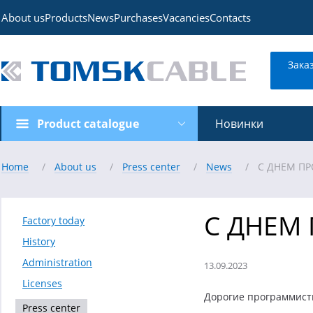
About us
Products
News
Purchases
Vacancies
Contacts
Зака
Product catalogue
Новинки
Home
About us
Press center
News
С ДНЕМ П
С ДНЕМ
Factory today
History
Administration
13.09.2023
Licenses
Дорогие программист
Press center