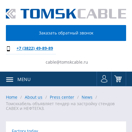
Заказать обратный звонок
+7 (3822) 49-89-89
cable@tomskcable.ru
MENU
Home
About us
Press center
News
Томсккабель объявляет тендер на застройку стендов
CABEX и НЕФТЕГАЗ.
Factory today