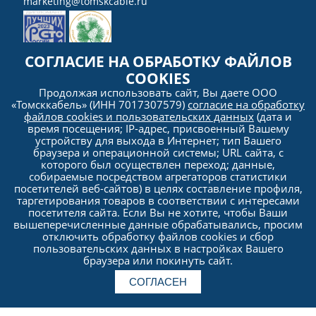
marketing@tomskcable.ru
СОГЛАСИЕ НА ОБРАБОТКУ ФАЙЛОВ
COOKIES
Ru
Продолжая использовать сайт, Вы даете ООО
Eng
«Томсккабель» (ИНН 7017307579)
согласие на обработку
файлов cookies и пользовательских данных
(дата и
время посещения; IP-адрес, присвоенный Вашему
устройству для выхода в Интернет; тип Вашего
браузера и операционной системы; URL сайта, с
которого был осуществлен переход; данные,
собираемые посредством агрегаторов статистики
посетителей веб-сайтов) в целях составление профиля,
таргетирования товаров в соответствии с интересами
посетителя сайта. Если Вы не хотите, чтобы Ваши
Политика
вышеперечисленные данные обрабатывались, просим
конфиденциальности
отключить обработку файлов cookies и сбор
пользовательских данных в настройках Вашего
браузера или покинуть сайт.
© 2005–2026 OOO «Tomskkabel». All rights reserved. Any usage of materials and Website
information (copying, distribution, including to other sites and Internet resources) without the
prior consent of the copyright holder is FORBIDDEN. The
p
olicy of personal data processing and
СОГЛАСЕН
the protection of Tomskkabel LLC
. Anti-corruption policy of Tomskcable LLC. Information is subject
to disclosure in accordance with the requirements of the Federal law «Concerning the Securities
market» (d/d 22.04.1996 No. 39-FZ) and Provision on the disclosure of information by issuers of
securities (approved by the Bank of Russia d/d 30.12.2014 No. 454-P), is disclosed by Tomskkabel
LLC on the web-page of Interfax-CRKI news agency, accredited by the Central Bank of the