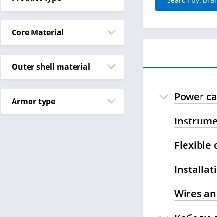
Search by: bra
Core Material
Outer shell material
Power ca
Armor type
Instrume
Flexible 
Installat
Wires and