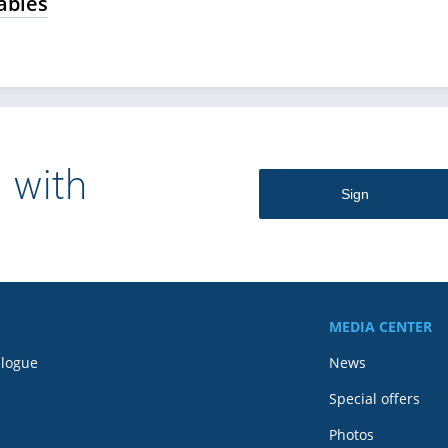
ables
 with
MEDIA CENTER
alogue
News
Special offers
Photos