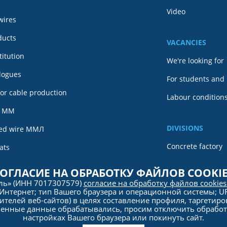
Video
wires
ducts
VACANCIES
itution
We're looking for
alogues
For students and
or cable production
Labour conditions
e MM
DIVISIONS
ned wire ММЛ
Concrete factory
ats
Tomsk metal
ce
ОГЛАСИЕ НА ОБРАБОТКУ ФАЙЛОВ COOKI
ель» (ИНН 7017307579)
согласие на обработку файлов cookie
rogram
Интернет; тип Вашего браузера и операционной системы; URL
ителей веб-сайтов) в целях составление профиля, таргетиро
ленные данные обрабатывались, просим отключить обработк
настройках Вашего браузера или покинуть сайт.