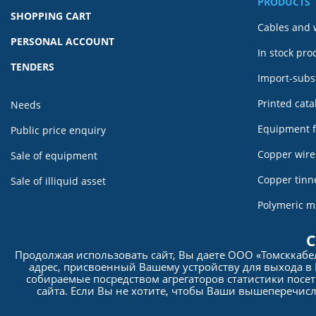
PRODUCTS
SHOPPING CART
Cables and 
PERSONAL ACCOUNT
In stock pro
TENDERS
Import-subst
Printed cat
Needs
Equipment f
Public price enquiry
Copper wir
Sale of equipment
Copper tin
Sale of illiquid asset
Polymeric m
For referen
С
Продолжая использовать сайт, Вы даете ООО «Томсккаб
SCANCAB p
адрес, присвоенный Вашему устройству для выхода в 
собираемые посредством агрегаторов статистики посет
сайта. Если Вы не хотите, чтобы Ваши вышеперечис