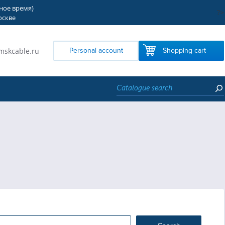
тное время)
?>
оскве
mskcable.ru
Personal account
Shopping cart