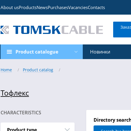
About us
Products
News
Purchases
Vacancies
Contacts
Зака
Product catalogue
Новинки
Home
Product catalog
Тофлекс
CHARACTERISTICS
Directory searc
Product type