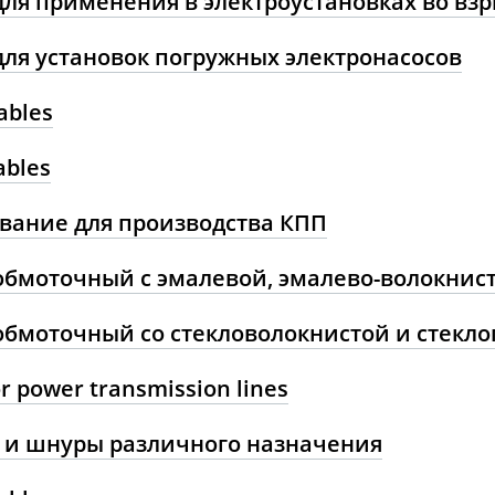
для применения в электроустановках во вз
для установок погружных электронасосов
ables
ables
вание для производства КПП
обмоточный с эмалевой, эмалево-волокнис
обмоточный со стекловолокнистой и стекл
or power transmission lines
 и шнуры различного назначения