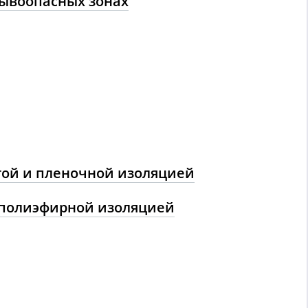
рывоопасных зонах
той и пленочной изоляцией
ополиэфирной изоляцией