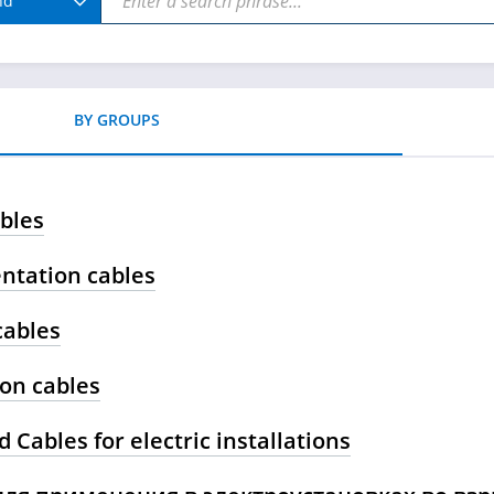
nd
BY GROUPS
bles
ntation cables
cables
ion cables
 Cables for electric installations