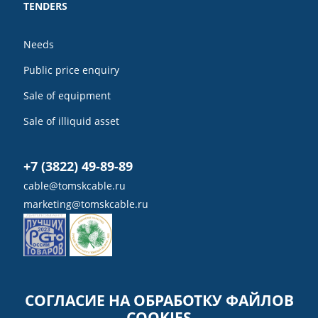
TENDERS
Needs
Public price enquiry
Sale of equipment
Sale of illiquid asset
+7 (3822) 49-89-89
cable@tomskcable.ru
marketing@tomskcable.ru
Ru
Eng
СОГЛАСИЕ НА ОБРАБОТКУ ФАЙЛОВ
COOKIES