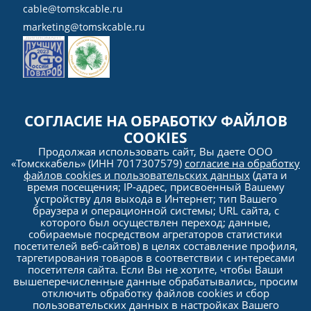
cable@tomskcable.ru
marketing@tomskcable.ru
Ru
Eng
СОГЛАСИЕ НА ОБРАБОТКУ ФАЙЛОВ
COOKIES
Продолжая использовать сайт, Вы даете ООО
«Томсккабель» (ИНН 7017307579)
согласие на обработку
файлов cookies и пользовательских данных
(дата и
время посещения; IP-адрес, присвоенный Вашему
устройству для выхода в Интернет; тип Вашего
браузера и операционной системы; URL сайта, с
которого был осуществлен переход; данные,
собираемые посредством агрегаторов статистики
Политика
посетителей веб-сайтов) в целях составление профиля,
конфиденциальности
таргетирования товаров в соответствии с интересами
посетителя сайта. Если Вы не хотите, чтобы Ваши
вышеперечисленные данные обрабатывались, просим
© 2005–2026 OOO «Tomskkabel». All rights reserved. Any usage of materials and Website
information (copying, distribution, including to other sites and Internet resources) without the
отключить обработку файлов cookies и сбор
prior consent of the copyright holder is FORBIDDEN. The
p
olicy of personal data processing and
пользовательских данных в настройках Вашего
the protection of Tomskkabel LLC
. Anti-corruption policy of Tomskcable LLC. Information is subject
to disclosure in accordance with the requirements of the Federal law «Concerning the Securities