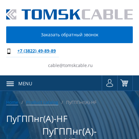
Заказать обратный звонок
+7 (3822) 49-89-89
cable@tomskcable.ru
MENU
Home
Product catalog
ПуГППнг(А)-HF
ПуГППнг(А)-HF
ПуГППнг(А)-