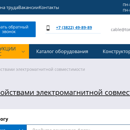
ПН-П
на труда
Вакансии
Контакты
ПН-П
зать обратный
+7 (3822) 49-89-89
cable@to
звонок
ДУКЦИИ
Каталог оборудования
Конструкто
С
йствами электромагнитной совместимости
войствами электромагнитной совме
логу