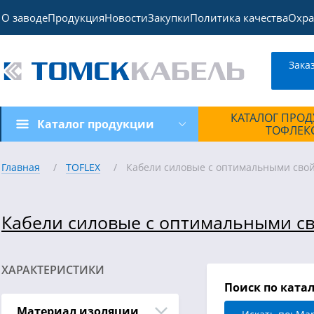
О заводе
Продукция
Новости
Закупки
Политика качества
Охра
Зака
КАТАЛОГ ПРО
Каталог продукции
ТОФЛЕК
Главная
TOFLEX
Кабели силовые с оптимальными сво
Кабели силовые с оптимальными с
ХАРАКТЕРИСТИКИ
Поиск по ката
Материал изоляции