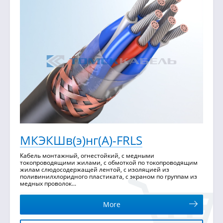
МКЭКШв(э)нг(А)-FRLS
Кабель монтажный, огнестойкий, с медными
токопроводящими жилами, с обмоткой по токопроводящим
жилам слюдосодержащей лентой, с изоляцией из
поливинилхлоридного пластиката, с экраном по группам из
медных проволок...
More