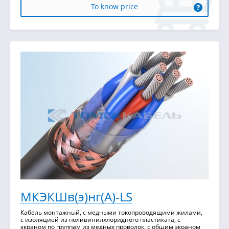
To know price
МКЭКШв(э)нг(А)-LS
Кабель монтажный, с медными токопроводящими жилами,
с изоляцией из поливинилхлоридного пластиката, с
экраном по группам из медных проволок, с общим экраном