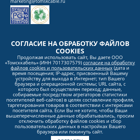
marketing@tomskcable.ru
Ru
Eng
СОГЛАСИЕ НА ОБРАБОТКУ ФАЙЛОВ
COOKIES
Продолжая использовать сайт, Вы даете ООО
«Томсккабель» (ИНН 7017307579)
согласие на обработку
файлов cookies и пользовательских данных
(дата и
время посещения; IP-адрес, присвоенный Вашему
устройству для выхода в Интернет; тип Вашего
браузера и операционной системы; URL сайта, с
которого был осуществлен переход; данные,
собираемые посредством агрегаторов статистики
Политика
посетителей веб-сайтов) в целях составление профиля,
конфиденциальности
таргетирования товаров в соответствии с интересами
посетителя сайта. Если Вы не хотите, чтобы Ваши
вышеперечисленные данные обрабатывались, просим
© 2005–2026 OOO «Tomskkabel». All rights reserved. Any usage of materials and Website
information (copying, distribution, including to other sites and Internet resources) without the
отключить обработку файлов cookies и сбор
prior consent of the copyright holder is FORBIDDEN. The
p
olicy of personal data processing and
пользовательских данных в настройках Вашего
the protection of Tomskkabel LLC
. Anti-corruption policy of Tomskcable LLC. Information is subject
to disclosure in accordance with the requirements of the Federal law «Concerning the Securities
браузера или покинуть сайт.
market» (d/d 22.04.1996 No. 39-FZ) and Provision on the disclosure of information by issuers of
securities (approved by the Bank of Russia d/d 30.12.2014 No. 454-P), is disclosed by Tomskkabel
LLC on the web-page of Interfax-CRKI news agency, accredited by the Central Bank of the