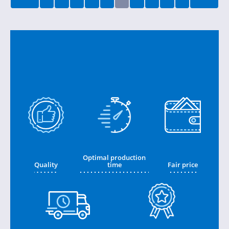
Optimal production
Quality
time
Fair price