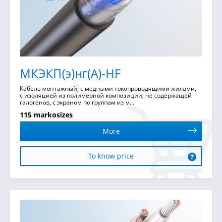
МКЭКП(э)нг(А)-HF
Кабель монтажный, с медными токопроводящими жилами,
с изоляцией из полимерной композиции, не содержащей
галогенов, с экраном по группам из м...
115 markosizes
More
To know price