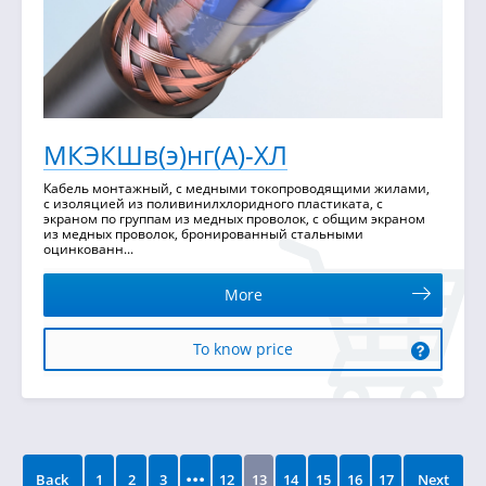
МКЭКШв(э)нг(А)-ХЛ
Кабель монтажный, с медными токопроводящими жилами,
с изоляцией из поливинилхлоридного пластиката, с
экраном по группам из медных проволок, с общим экраном
из медных проволок, бронированный стальными
оцинкованн...
More
To know price
...
Back
1
2
3
12
13
14
15
16
17
Next