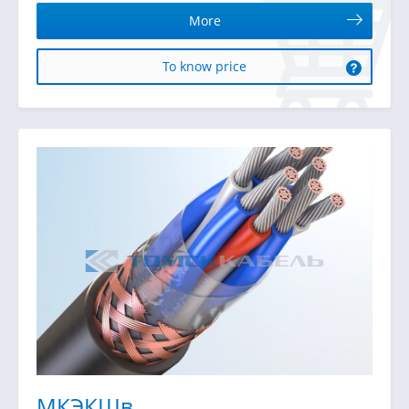
More
To know price
МКЭКШв